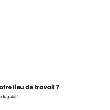
l
re lieu de travail ?
logiciel !