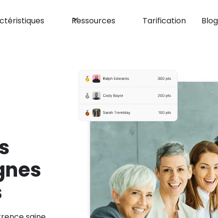
ctéristiques
Ressources
Tarification
Blo
s
gnes
s
rrence saine